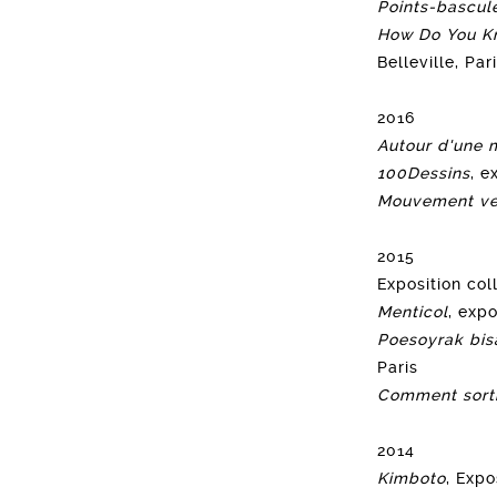
Points-bascul
How Do You Kn
Belleville, Par
2016
Autour d'une 
100Dessins
, e
Mouvement ver
2015
Exposition col
Menticol
, exp
Poesoyrak bisa
Paris
Comment sorti
2014
Kimboto
, Expo