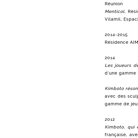
Réunion
Menticol
, Rés
Vilamil, Espac
2014-2015
Résidence AIM
2014
Les joueurs d
d’une gamme d
Kimboto réso
avec des scul
gamme de jeux
2012
Kimboto, qui 
française, av