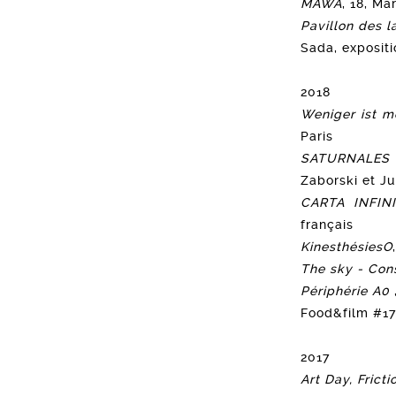
MAWA
, 18, M
Pavillon des l
Sada, expositi
2018
Weniger ist m
Paris
SATURNALES 
Zaborski et Ju
CARTA INFIN
français
KinesthésiesO
The sky - Con
Périphérie A0
,
Food&film #17 
2017
Art Day, Frict