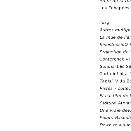
Au fil de la te
Les Echapées,
2019
Autres multip
La mue de l’a
KinesthésieO
,
Projection de 
Conférence «
Solaris
, Les Sa
Carta infinita
Tapis!
, Villa B
Pistes - collec
El castillo de 
Clôture
, Arond
Une vraie dévi
Points-Bascul
Down to a sun