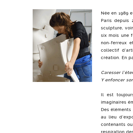
Née en 1989 en
Paris depuis 
sculpture, voi
six mois une 
non-ferreux 
collectif d’a
création. En pa
Caresser l’ét
Y enfoncer so
Il est toujou
imaginaires é
Des éléments m
au lieu d’exp
contenants ou
respiration de