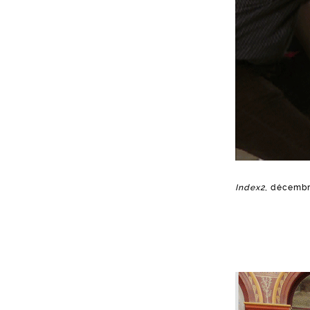
Index2
, décembre