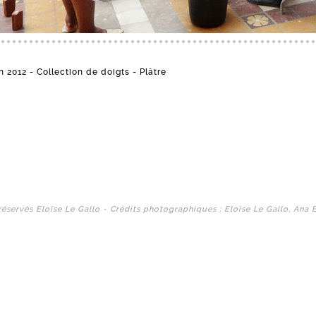
in 2012 - Collection de doigts - Plâtre
réservés Eloïse Le Gallo - Crédits photographiques : Eloïse Le Gallo, Ana 