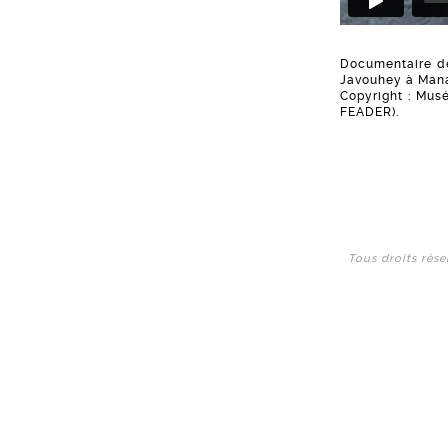
Documentaire de 
Javouhey à Mana 
Copyright : Mus
FEADER).
Tous droits rése