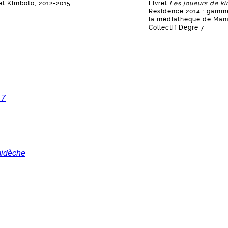
jet Kimboto, 2012-2015
Livret
Les joueurs de k
7
Résidence 2014 : gamme
la médiathèque de Man
Collectif Degré 7
 7
midèche